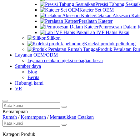
Presisi Tabung Sesuai
Kateter Set OEM
Cetakan Aksesori Kate
Peralatan Kateter
Pemrosesan Dalam K
Lab IVF Habis Pakai
Silikon
Koleksi produk pelindung
Produk Peralatan R
Layanan OEM/ODM
layanan cetakan injeksi sebagian besar
Sumber daya
Blog
Berita
Hubungi kami
VR
Kemampuan
Rumah
/
Kemampuan
/
Memasukkan Cetakan
Kategori Produk