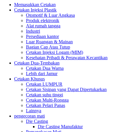
Memasukkan Cetakan
Cetakan Injeksi Plastik
Otomotif & Luar Angkasa
Produk elektronik
Alat rumah tangga
Industri
Persediaan kantor
Luar Ruangan & Mainan
Bagian Cap Atau Tutup
Cetakan Injeksi Logam (MIM)
Kesehatan Pribadi & Perawatan Kecantikan
Cetakan Dua-Tembakan
Cetakan Dua Warna
Lebih dari Jamur
Cetakan Khusus
Cetakan LUMPUR
Cetakan Sisipan yang Dapat Dipertukarkan
Cetakan suhu tinggi
Cetakan Multi-Rongga
Cetakan Pelari Panas
Lainnya
pengecoran mati
Die Casting
Die Casting Manufaktur
Pemangkasan Mati