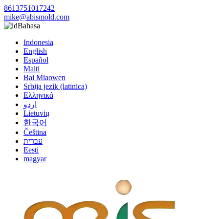
8613751017242
mike@abismold.com
Bahasa
Indonesia
English
Español
Malti
Bai Miaowen
Srbija jezik (latinica)
Ελληνικά
اردو
Lietuvių
한국어
Čeština
עברית
Eesti
magyar