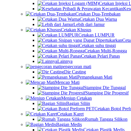
Cetakan Injeksi
Kes
Cetakan Dua-Tembakan
Cetakan Dua Warna
Lebih dari Jamur
Cetakan Khusus
Cetakan LUMPUR
Ceta
Cetakan suhu tinggi
Cetakan Multi-Rongga
Cetakan Pelari Panas
Lainnya
pengecoran mati
Die Casting
Pemangkasan Mati
Mencap Mati
Stamping Die Tunggal
Stamping Die Progresif
Meniup Cetakan
Bagian Siliin
Cetakan Botol Pre
Cetakan Karet
Rumah Tangga Silikon
Bagian Medis
Cetakan Plastik Medis