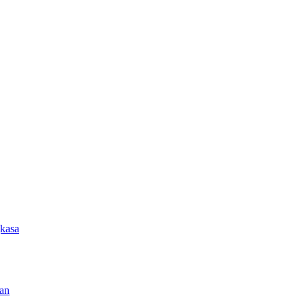
kasa
an