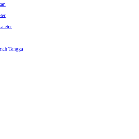
kan
ter
ateter
umah Tangga