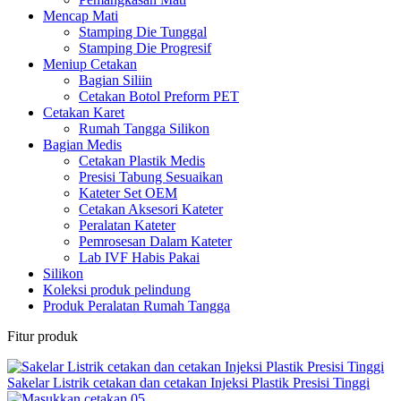
Mencap Mati
Stamping Die Tunggal
Stamping Die Progresif
Meniup Cetakan
Bagian Siliin
Cetakan Botol Preform PET
Cetakan Karet
Rumah Tangga Silikon
Bagian Medis
Cetakan Plastik Medis
Presisi Tabung Sesuaikan
Kateter Set OEM
Cetakan Aksesori Kateter
Peralatan Kateter
Pemrosesan Dalam Kateter
Lab IVF Habis Pakai
Silikon
Koleksi produk pelindung
Produk Peralatan Rumah Tangga
Fitur produk
Sakelar Listrik cetakan dan cetakan Injeksi Plastik Presisi Tinggi