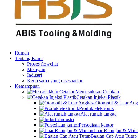
Rumah
Tentang Kami
Proses flowchat
Melayani
Industri
Kerja sama yang disesuaikan
Kemampuan
Memasukkan Cetakan
Cetakan Injeksi Plastik
Otomotif & Luar Ang
Produk elektronik
Alat rumah tangga
Industri
Persediaan kantor
Luar Ruangan & Main
Bagian Cap Atau Tutup